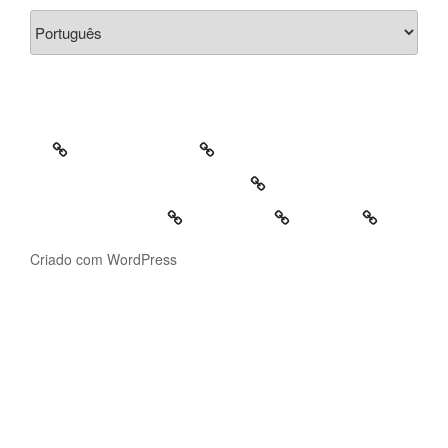
Escolha
um
idioma
Bio
Criações/Works
Projetos Pedagógicos/teaching
Contactos/Contacts
Português
English
Criado com WordPress