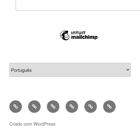
Escolha
um
idioma
Bio
Criações/Works
Projetos
Contactos/Contacts
Português
English
Pedagógicos/teaching
Criado com WordPress