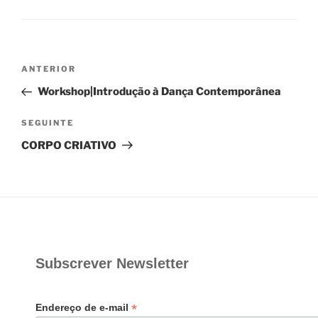
Navegação
Conteúdo
ANTERIOR
de
anterior
Workshop|Introdução à Dança Contemporânea
artigos
Conteúdo
SEGUINTE
seguinte
CORPO CRIATIVO
Subscrever Newsletter
*
Endereço de e-mail