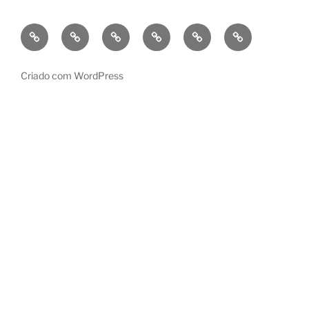
Bio
Criações/Works
Projetos
Contactos/Contacts
Português
English
Pedagógicos/teaching
Criado com WordPress