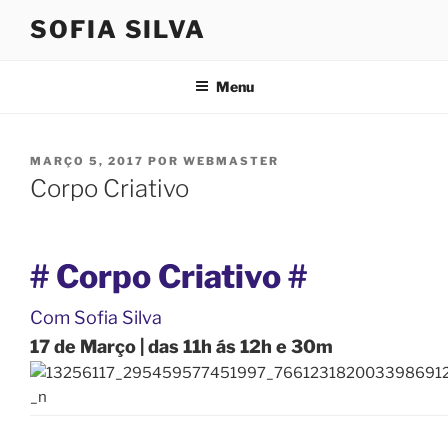
Saltar
SOFIA SILVA
para
o
conteúdo
Menu
PUBLICADO
MARÇO 5, 2017
POR
WEBMASTER
EM
Corpo Criativo
#
Corpo
Criativo
#
Com Sofia Silva
17 de Março | das 11h ás 12h e 30m