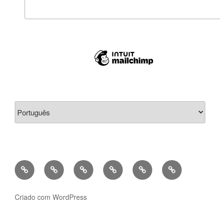
Escolha
um
idioma
Bio
Criações/Works
Projetos
Contactos/Contacts
Português
English
Pedagógicos/teaching
Criado com WordPress