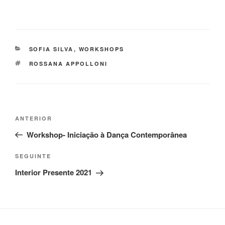
CATEGORIAS
SOFIA SILVA
,
WORKSHOPS
ETIQUETAS
ROSSANA APPOLLONI
Navegação
Conteúdo
ANTERIOR
de
anterior
Workshop- Iniciação à Dança Contemporânea
artigos
Conteúdo
SEGUINTE
seguinte
Interior Presente 2021