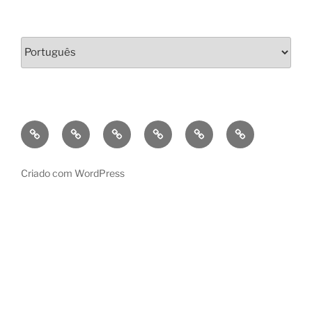
Escolha
um
idioma
Bio
Criações/Works
Projetos
Contactos/Contacts
Português
English
Pedagógicos/teaching
Criado com WordPress