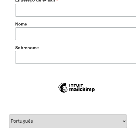
*
Nome
Sobrenome
Escolha
um
idioma