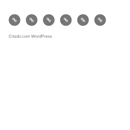
Bio
Criações/Works
Projetos
Contactos/Contacts
Português
English
Pedagógicos/teaching
Criado com WordPress