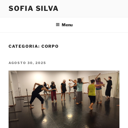
Saltar
SOFIA SILVA
para
o
conteúdo
Menu
CATEGORIA:
CORPO
PUBLICADO
AGOSTO 30, 2025
EM