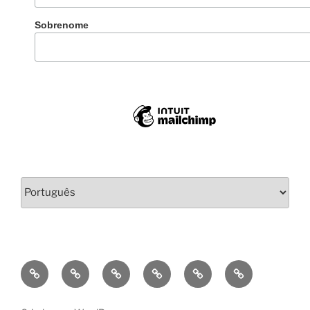
Sobrenome
Escolha
um
idioma
Bio
Criações/Works
Projetos
Contactos/Contacts
Português
English
Pedagógicos/teaching