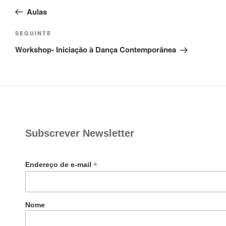
de
anterior
Aulas
artigos
Conteúdo
SEGUINTE
seguinte
Workshop- Iniciação à Dança Contemporânea
Subscrever Newsletter
*
Endereço de e-mail
Nome