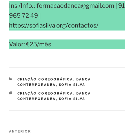
Ins./Info. : formacaodanca@gmail.com | 91
965 72 49 |
https://sofiasilva.org/contactos/
Valor: €25/mês
CATEGORIAS
CRIAÇÃO COREOGRÁFICA
,
DANÇA
CONTEMPORÂNEA
,
SOFIA SILVA
ETIQUETAS
CRIAÇÃO COREOGRÁFICA
,
DANÇA
CONTEMPORÂNEA
,
SOFIA SILVA
Navegação
Conteúdo
ANTERIOR