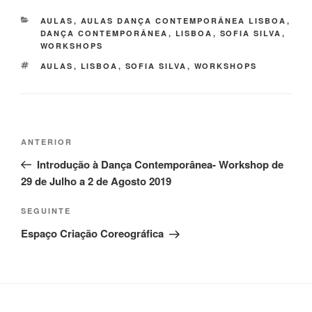
CATEGORIAS
AULAS
,
AULAS DANÇA CONTEMPORÂNEA LISBOA
,
DANÇA CONTEMPORÂNEA
,
LISBOA
,
SOFIA SILVA
,
WORKSHOPS
ETIQUETAS
AULAS
,
LISBOA
,
SOFIA SILVA
,
WORKSHOPS
Navegação
Conteúdo
ANTERIOR
de
anterior
Introdução à Dança Contemporânea- Workshop de
artigos
29 de Julho a 2 de Agosto 2019
Conteúdo
SEGUINTE
seguinte
Espaço Criação Coreográfica