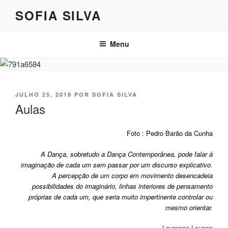
Saltar
SOFIA SILVA
para
o
conteúdo
Menu
PUBLICADO
JULHO 25, 2019
POR
SOFIA SILVA
EM
Aulas
Foto : Pedro Barão da Cunha
A Dança, sobretudo a Dança Contemporânea, pode falar à
imaginação de cada um sem passar por um discurso explicativo.
A percepção de um corpo em movimento desencadeia
possibilidades do imaginário, linhas interiores de pensamento
próprias de cada um, que seria muito impertinente controlar ou
mesmo orientar.
Laurence Louppe