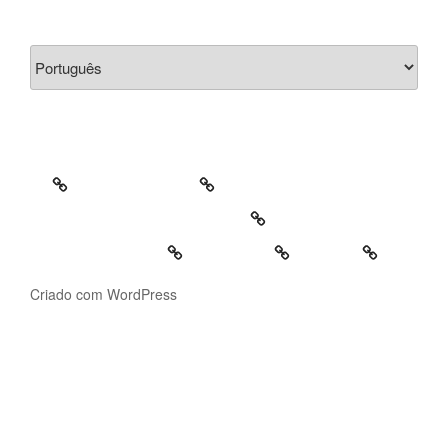
Escolha
um
idioma
Bio
Criações/Works
Projetos Pedagógicos/teaching
Contactos/Contacts
Português
English
Criado com WordPress